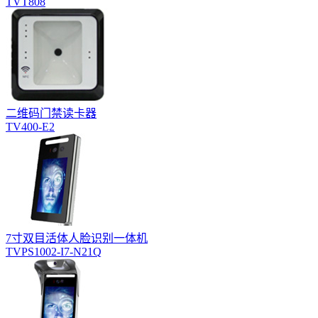
TVT808
二维码门禁读卡器
TV400-E2
7寸双目活体人脸识别一体机
TVPS1002-I7-N21Q